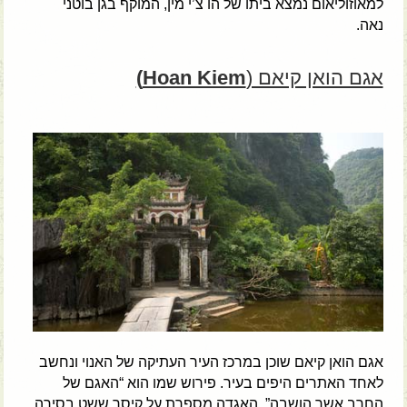
למאוזוליאום נמצא ביתו של הו צ’י מין, המוקף בגן בוטני
נאה.
אגם הואן קיאם (
Hoan Kiem)
אגם הואן קיאם שוכן במרכז העיר העתיקה של האנוי ונחשב
לאחד האתרים היפים בעיר. פירוש שמו הוא “האגם של
החרב אשר הושבה”. האגדה מספרת על קיסר ששט בסירה