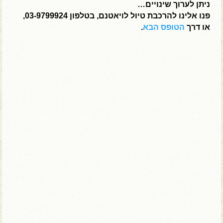
ניתן לערוך שינויים…
פנו אלינו להרכבת טיול לויאטנם, בטלפון 03-9799924,
או דרך
הטופס הבא
.
14 ימים | טיול פרטי – ניתן להתאמה
חוויה לכל המשפחה בווייטנאם המופלאה