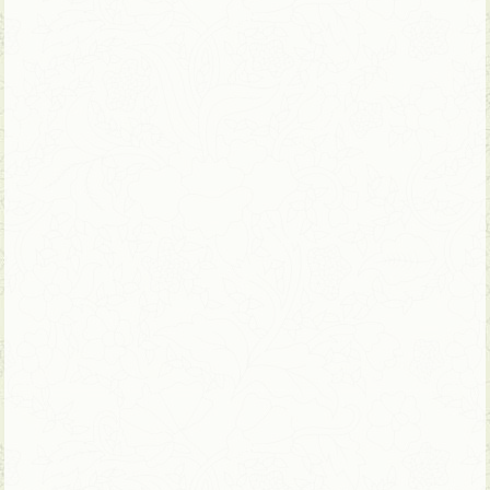
8 ימים | טיול פרטי – ניתן להתאמה
נופים ציוריים ותרבויות ססגוניות