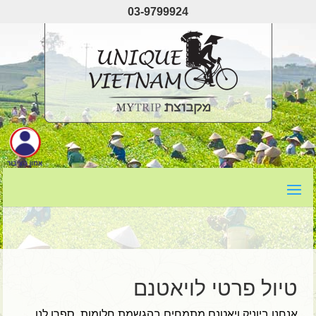
03-9799924
טיול פרטי לויאטנם
אנחנו ביוניק ויאטנם מתמחים בהגשמת חלומות. ספרו לנו