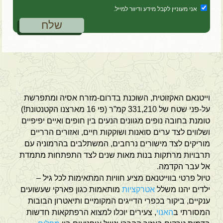
אני מעוניין לקבל מידע ודיוור למייל.
וייטנאם האקזוטית, השוכנת בדרום-מזרח אסיה ומתפרשת
על-פני שטח של 331,210 קמ”ר (פי 16 מארצנו הקטנטונת!)
טומנת בחובה נופים מגוונים הנעים בין חופים ואיים יפיפיים
ושלווים לצד ערים סואנות ושוקקות חיים, ואזורים הרריים
מוריקים לצד מישורים נרחבים, המשתלבים בהרמוניה עם
תרבויות מרתקות בנות מאות שנים לצד התפתחות מתמדת
אל עבר הקדמה.
טיול פרטי בווייטנאם מציע חוויות המתאימות לכל גיל –
ילדים יהנו משלל
אטרקציות
מותאמות כגון פארקי שעשועים
ענקיים, ביקור בכפרי הדייגים המקומיים ותיאטרון הבובות
המסורתי ב
האנוי
, צעירים יוכלו למצוא הרפתקאות חדשות