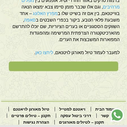
בדמות טרקים באזור ההררי וטיול אופנועים בין
מפלים
מרהיבים
, וגם אלו שכבר מזמן סיימו צבא ימצאו הנאה
בווייטנאם, בין אם זה בשייט שלו ב
מפרץ האלונג
– אחד
משבעת פלאי הטבע, ביקור בכפרי השבטים ב
סאפה
,
השווקים הססגוניים או בערים הציוריות, שם יוכלו להתרשם
מהארכיטקטורה הצרפתית המרשימה ומהפגודות
המפוארות המשבצות את הערים.
למעבר לעמוד טיול מאורגן לויטנאם,
ליחצו כאן
.
לכבוד יוניק ויאטנם ברצוני להביע את תודתי העמוקה על
הטיול המאורגן המופלא לוייטנאם וקמבודיה אשר חוויתי
לאחרונה (12/3-26/3 2025). היה זה טיול יוצא דופן אשר
עלה על כל ציפיותיי. הארגון היה למופת, החל מבחירת
בתי המלון המפנקים ועד לתכנון המסלול המדויק,
המדריכים המקומיים היו מקצועיים ובעלי ידע רב והפכו
עמוד הבית
ויאטנם למטייל
טיול מאורגן לויאטנם
את הטיול לחוויה מעשירה ומרתקת. ברצוני לציין במיוחד
צור קשר
דרכי ביטול עסקה
תקנון – טיולים פרטיים
את המדריכה שלנו מירי שילה, אשר הובילה את הקבוצה
תקנון – לטיולים מאורגנים
הצהרת נגישות