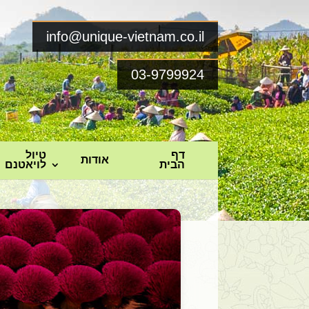
info@unique-vietnam.co.il
03-9799924
דף
טיול
אודות
הבית
לויאטנם