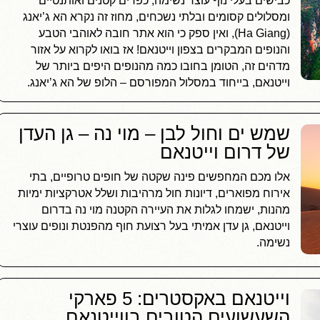
כבישים בעלי נוף עוצר נשימה, כפרים קטנים ואותנטיים
ומסלולים קסומים ובלתי נשכחים, מחוז זה נקרא הא ג’יאנג
(Ha Giang), ואין ספק כי הוא אתר חובה לאוהבי הטבע
והנופים המבקרים בצפון וייטנאם! אז בואו לקרוא על אזור
מדהים זה, הטומן בחובו כמה מהנופים היפים ביותר של
וייטנאם, בייחוד במסלול המפורסם – הלופ של הא ג’יאנג.
שמש ים וחול לבן – מוי נה – גן העדן
של דרום וייטנאם
אלו מכם המחפשים פינה שקטה של חופים טרופיים, בתי
אירוח מפוארים, דיונות חול מרהיבות ושלל אטרקציות ימיות
מהנות, ישמחו לגלות את העיירה הקטנה מוי נה בדרום
וייטנאם, גן עדן אמיתי בעל רצועת חוף מהפנטת ונופים עוצרי
נשימה.
וייטנאם באקסטרים: 5 פארקי
השעשועים הטובים בווייטנאם