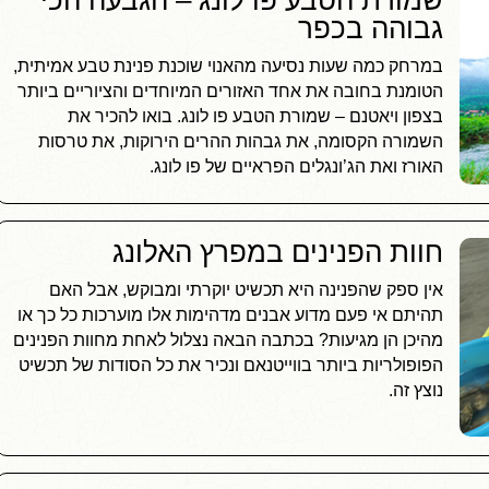
שמורת הטבע פו לונג – הגבעה הכי
גבוהה בכפר
במרחק כמה שעות נסיעה מהאנוי שוכנת פנינת טבע אמיתית,
הטומנת בחובה את אחד האזורים המיוחדים והציוריים ביותר
בצפון ויאטנם – שמורת הטבע פו לונג. בואו להכיר את
השמורה הקסומה, את גבהות ההרים הירוקות, את טרסות
האורז ואת הג’ונגלים הפראיים של פו לונג.
חוות הפנינים במפרץ האלונג
אין ספק שהפנינה היא תכשיט יוקרתי ומבוקש, אבל האם
תהיתם אי פעם מדוע אבנים מדהימות אלו מוערכות כל כך או
מהיכן הן מגיעות? בכתבה הבאה נצלול לאחת מחוות הפנינים
הפופולריות ביותר בווייטנאם ונכיר את כל הסודות של תכשיט
נוצץ זה.