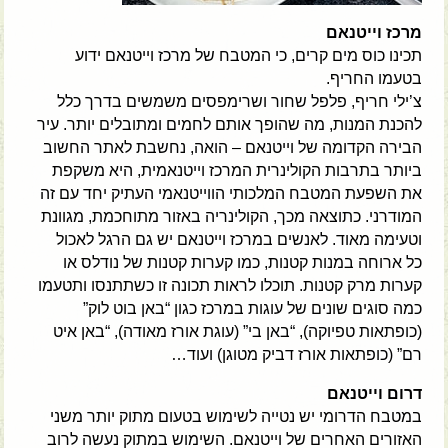
מרכז וייטנאם
תכינו כוס מים קרים, כי המטבח של מרכז וייטנאם ידוע
בטעמו החריף.
צ’ילי חריף, פלפל שחור ושרימפסים משמשים בדרך כלל
להכנת המנות, מה שהופך אותם לחמים ומתובלים יותר. עיר
הבירה הקדומה של וייטנאם – הואה, נחשבת לאתר החשוב
ביותר בתרבות הקולינרית המרכז וייטנאמית, היא משקפת
את השפעת המטבח המלכותי הווייטנאמי העתיק יחד עם זה
המודרני. כתוצאה מכך, הקולינריה באזור מתוחכמת, מגוונת
וטעימה מאוד. לאנשים במרכז וייטנאם יש גם הרגל לאכול
כל ארוחה במנות קטנות, כמו קערות קטנות של נודלס או
קערות מרק קטנות. תוכלו לראות תכונה זו כשתתנסו ותטעמו
כמה סוגים שונים של עוגות במרכז כגון “באן בוט לוק”
(כופתאות טפיוקה), “באן בי” (עוגת אורז מאודה), “באן איט
רם” (כופתאות אורז דביק מטוגן) ועוד…
דרום וייטנאם
במטבח הדרומי יש נטייה לשימוש בטעום מתוק יותר משני
האזורים האחרים של וייטנאם. השימוש במתוק נעשה לרוב