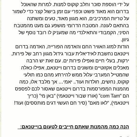
על ידי הוספת סוכר וחלב קוקוס למנות. למרות שהאוכל
בדרום הוא מאוד פשוט וכפרי עם זמן בישול קצר כדי לשמור
על טריות המרכיבים, הוא מגוון מאוד, טעים ומשתנה
בהתאם לעונה. המטבח הדרומי מושפע גם מעט מהמטבח
הסיני, הקמבודי והתאילנדי מה שמעניק לו רובד נוסף של
גיוון.
הודות למזג האוויר החם והאדמה הפורייה, האדמה בדרום
וייטנאם נחשבת לאידיאלית עבור גידול מגוון רחב של פירות,
ירקות, בעלי חיים ואפילו פירות ים. עם זאת יש הרבה
מאכלים אקזוטיים ומשונים בדרום וייטנאם, אפילו כאלה
שהמטייל המערבי עלול ממש להירתע מהם כמו תולעי
קוקוס, נחשים, חולדות ועוד.. יאמי… אך מלבד אלו, כמה
מהמנות המפורסמות בדרום וייטנאם שאסור לכם לפספס
הם “com Tam” (אורז שבור וייטנאמי) “באן מי” (כריך
וייטנאמי), “לאו מאם” (סיר חם העשוי דגים מותססים) ועוד!
הנה כמה מהמנות שאתם חייבים לטעום בוייטנאם: