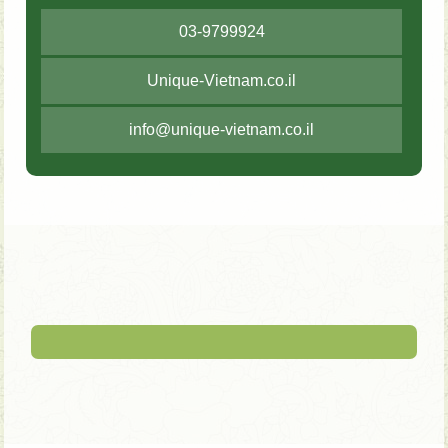
03-9799924
Unique-Vietnam.co.il
info@unique-vietnam.co.il
לכבוד יוניק ויאטנם ברצוני להביע את תודתי העמוקה על
הטיול המאורגן המופלא לוייטנאם וקמבודיה אשר חוויתי
לאחרונה (12/3-26/3 2025). היה זה טיול יוצא דופן אשר
עלה על כל ציפיותיי. הארגון היה למופת, החל מבחירת