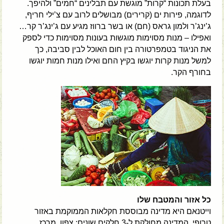
בעלת תכונות “קרות” מוגשת עם תבלינים “חמים” ולהיפך.
לדוגמה, פירות ים (קרירים) מבושלים לרוב עם צ’ילי חריף,
ג’ינג’ר ולמון גראס (חם) או בשר ברווז מגיע עם ג’ינג’ר קר…
ואפילו – מנות מסוימות מוגשות בעונות מסוימות כדי לספק
את הניגוד בטמפרטורה בין חום האוכל לבין סביבה, כך
למשל מנות קרות יוגשו בקיץ החם ואילו מנות חמות יוגשו
בחורף הקר.
כל אזור והמטבח שלו
וייטנאם היא מדינה מבוססת חקלאות הממוקמת באזור
טרופי. המדינה מחולקת ל-3 חלקים שונים: צפון, מרכז