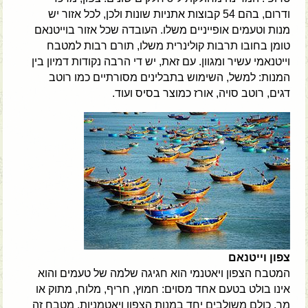
ודרום, בהם 54 קבוצות אתניות שונות ולכן, לכל אזור יש
מנות וטעמים אופייניים משלו. העובדה שכל אזור בוייטנאם
טומן בחובו תרבות קולינרית משלו, תורם רבות למטבח
וייטנאמי עשיר ומגוון. עם זאת, יש די הרבה נקודות דמיון בין
המנות: למשל, השימוש בתבלינים מסורתיים כמו רוטב
דגים, רוטב סויה, אורז כמוצר בסיס ועוד.
צפון וייטנאם
המטבח הצפון ויאטנמי הוא חגיגה שלמה של טעמים והוא
אינו בולט בטעם אחד מסוים: חמוץ, חריף, מלוח, מתוק או
מר, כולם משולבים יחד במנות הצפון ויאטמניות. מטבח זה