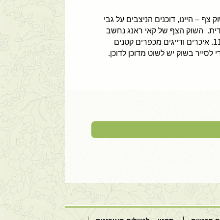
צף – היינו, דוכנים הניצבים על גבי
דית. השוק הצף של קאי ראנג נחשב
לאחד מהשווקים הצפים היפים ביותר באזור דלתת המקונג. השוק פועל מדי יום בשעות הבוקר בין 05:00 ל-11:00. איכרים ודייגים מכפרים קטנים
 לסייר בשוק יש לשוט מדוכן לדוכן.
לכבוד יוניק ויאטנם ברצוני להביע את תודתי העמוקה על הטיול המאורגן המופלא לוייטנאם וקמבודיה אשר חוויתי לאחרונה (12/3-26/3 2025).
ול המדויק, המדריכים
מירי שילה, אשר
יי להודות לכם
 אדיב ומספק בכל
מי שמחפש טיול