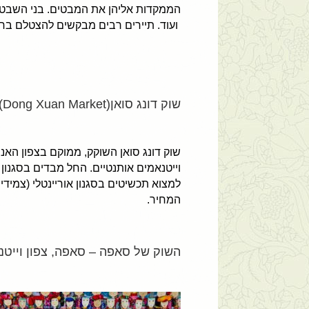
הממקדות אליהן את המבטים. בני השבטים
ועוד. תיירים רבים מבקשים להצטלם בחב
שוק דונג סואן(Dong Xuan Market) , האנוי, צפון וייטנאם
שוק דונג סואן השוקק, ממוקם בצפון האנו
וייטנאמים אותנטיים. החל מבדים בסגנון 
למצוא תכשיטים בסגנון אוריינטלי (צמידי
המחיר.
השוק של סאפה – סאפה, צפון וייטנ