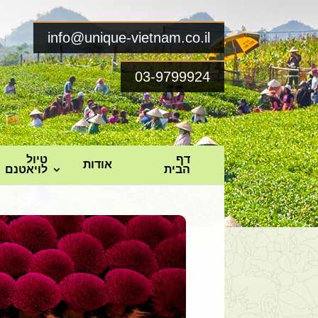
info@unique-vietnam.co.il
03-9799924
דף
טיול
אודות
הבית
לויאטנם