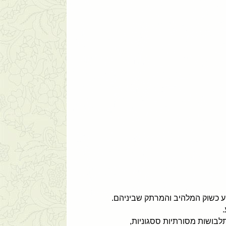
 שלו. השוק של בק הא, השוכן במרחק של כ-80 ק”מ מסאפה, ידוע כשוק המלהיב והמרתק שביניהם.
לבושות מסורתיות ססגוניות,