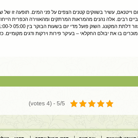
וייטנאם, עשיר בשווקים קטנים הצפים על פני המים. תופעה זו של שוק 
ביים רבים. אלה נהנים מהמראות המרתקים ומהאווירה הכפרית הייחו
כרים בו את יבולם החקלאי – בעיקר פירות וירקות ודגים מקומיים. כדי
יותיי. הארגון היה למופת, החל מבחירת בתי המלון המפנקים ועד לתכנון המסל
5/5 - (4 votes)
ו את הטיול לחוויה מעשירה ומרתקת. ברצוני לציין במיוחד את המדריכה שלנו 
חיוך תמידי. בזכותה כל רגע בטיול היה מהנה ומוצלח. דבר לא פחות חשוב שעל
 לאורך כל התהליך, כל פנייה שלי טופלה במקצועיות ובמהירות וזכיתי למענה
תכם ואין לי ספק שזו לא תהיה האחרונה. אני ממליצה בחום על חברתכם לכל 
וויה בלתי נשכחת. בברכה ,