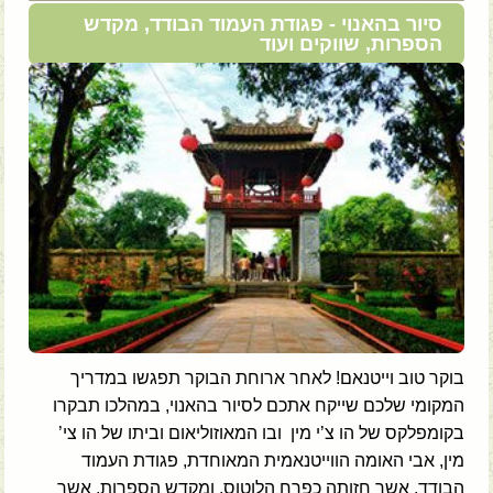
סיור בהאנוי - פגודת העמוד הבודד, מקדש
הספרות, שווקים ועוד
בוקר טוב וייטנאם! לאחר ארוחת הבוקר תפגשו במדריך
המקומי שלכם שייקח אתכם לסיור בהאנוי, במהלכו תבקרו
בקומפלקס של הו צ’י מין ובו המאוזוליאום וביתו של הו צי’
מין, אבי האומה הווייטנאמית המאוחדת, פגודת העמוד
הבודד, אשר חזותה כפרח הלוטוס, ומקדש הספרות, אשר