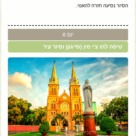
הסיור נסיעה חזרה להאנוי.
יום 8
טיסה להו צ'י מין (סייגון) וסיור עיר