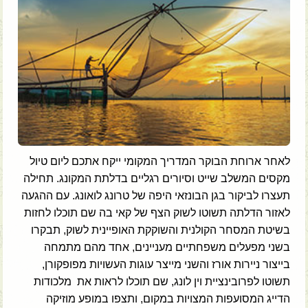
לאחר ארוחת הבוקר המדריך המקומי ייקח אתכם ליום טיול
מקסים המשלב שייט וסיורים רגליים בדלתת המקונג. תחילה
תעצרו לביקור בגן הבונזאי היפה של טרונג לואונג. עם ההגעה
לאזור הדלתה תשוטו לשוק הצף של קאי בה שם תוכלו לחזות
בשיטת המסחר הקולנית והשוקקת האופיינית לשוק, תבקרו
בשני מפעלים משפחתיים מעניינים, אחד מהם מתמחה
בייצור ניירות אורז והשני מייצר עוגות העשויות מפופקורן,
תשוטו לפרובינציית וין לונג, שם תוכלו לראות את מלכודות
הדייג המסועפות המצויות במקום, ותצפו במופע מוזיקה