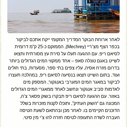
לאחר ארוחת הבוקר המדריך המקומי ייקח אתכם לביקור
בכפר הצף מצ’ריי (Mechrey), הממוקם כ-25 ק”מ דרומית
לסיאם ריפ. עם ההגעה תעלו על סירת עץ מסורתית ותצאו
לשייט באגם טונלה סאפ – אחד ממקווי המים הגדולים ביותר
בדרום מזרח אסיה, עליו צפים בתי ספר, מסעדות, בתי חולים
ועוד. בתום השייט תצאו בנסיעה לסיאם ריפ, במהלכה תעצרו
לביקור במאגר המים המערבי באנגקור, המספק מים
לאדמות סביב אנגקור ונחשב לאחד ממאגרי המים הגדולים
באזור. עם ההגעה לסיאם ריפ תבקרו בשוק פסאר צ’ה,
המכונה גם “השוק העתיק”, ותוכלו לקנות מזכרות בשלל
הדוכנים הקיימים בו. לאחר מכן ובהתאם לשעת הטיסה
העברה לשדה התעופה לטיסה חזרה להו צ’י מין סיטי.