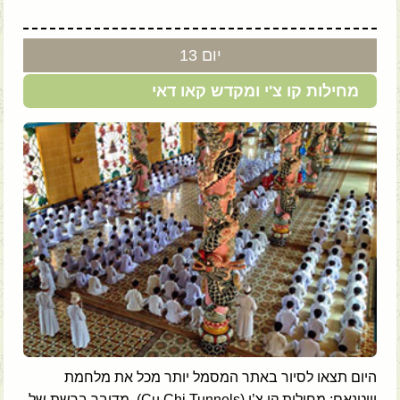
יום 13
מחילות קו צ'י ומקדש קאו דאי
היום תצאו לסיור באתר המסמל יותר מכל את מלחמת
וייטנאם: מחילות קו צ’י (Cu Chi Tunnels). מדובר ברשת של