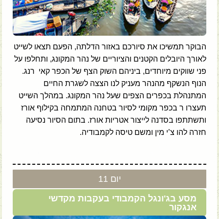
הבוקר תמשיכו את סיורכם באזור הדלתה, הפעם תצאו לשייט
לאורך היובלים הקטנים והציוריים של נהר המקונג, ותחלפו על
פני שווקים מיוחדים, ביניהם השוק הצף של הכפר קאי רנג.
הנוף הנשקף מהנהר מעניק לנו הצצה לשגרת החיים
המתנהלת בכפרים הצפים שעל נהר המקונג. במהלך השייט
תעצרו ר בכפר מקומי לסיור בטחנה המתמחה בקילוף אורז
ותשתתפו בסדנה לייצור אטריות אורז. בתום הסיור נסיעה
חזרה להו צ’י מין ומשם טיסה לקמבודיה.
יום 11
מסע בג'ונגל הקמבודי בעקבות מקדשי
אנגקור