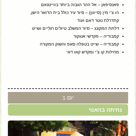
פאנסיפאן – אל ההר הגבוה ביותר בווייטנאם
הו צ’י מין (סייגון) – סיור עיר כולל בית הדואר הישן,
קתדרלת נוטר דאם ועוד
דלתת המקונג – סיור המשלב טיולים רגליים ושייט
קמבודיה – מקדשי אנגקור
קמבודיה – שייט בטונלה סאפ והשוק המקורה
מחילות קו צ’י ומקדש קאו דאי
יום 1
נחיתה בהאנוי