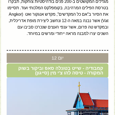
מגדלים המקושטים ב-200 פנים בודהיסטיות צוחקות, תבקרו
בטרסת הפילים המרהיבה, בקומפלקס המלכותי ועוד. תסיימו
את הסיור ב”אם כל המקדשים”, מקדש אנגקור ואט (Angkor
Vat) אשר נבנה במאה ה-12 ונחשב ליצירת מופת אדריכלית,
ובמקדש טה פרום, אשר ענפי העצים שנכרכו סביבו עם
השנים יצרו למבנה מראה ייחודי ומרשים במיוחד.
יום 12
קמבודיה - שייט בטונלה סאפ וביקור בשוק
המקורה - טיסה להו צ'י מין (סייגון)