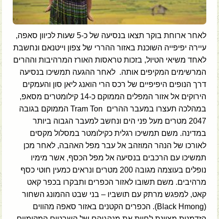
לאחר ארוחת בוקר תצאו בנסיעה של כ-5 שעות לכיוון סאפה,
עיירה יפיפייה השוכנת באזור ההררי של צפון וייטנאם ונחשבת
לאחד משיאי הטיול, בזכות טראסות האורז המרהיבות וההרים
המרשימים המקיפים אותה. לאחר ההגעה תמשיכו בנסיעה
דרך הנופים היפיפיים של רכס הרי הואנג ליאן סון והעמקים
הירוקים אל אזור המפלים הממוקם כ-14 קילומטרים מסאפ,
במהלכה תעצרו במעבר ההרים Tram Ton הממוקם בגובה
2047 מטרים מעל פני הים ונחשב למעבר הגבוה ביותר
במדינה. משם תמשיכו רגלית כקילומטר במסלול מקסים
לאורכו של הנהר המוזהב אל עבר מפל האהבה, לאחר מכן
תמשיכו עם הרכבים בנסיעה אל מפל הכסף, אשר מימיו
נופלים בעוצמה מגובה 200 מטרים ונראים כמעין חוטי כסף
מרהיבים. משם תשובו לאזור הכפרים ותבקרו בכפר קאט
קאט, למפגש מרתק עם תושביו – בני שבט ההמונג השחור
(Black Hmong). הכפרים הקטנים באזור סאפה מהווים
הזדמנות מצוינת לחוות את מנהגיהם של השבטים המקומיים.