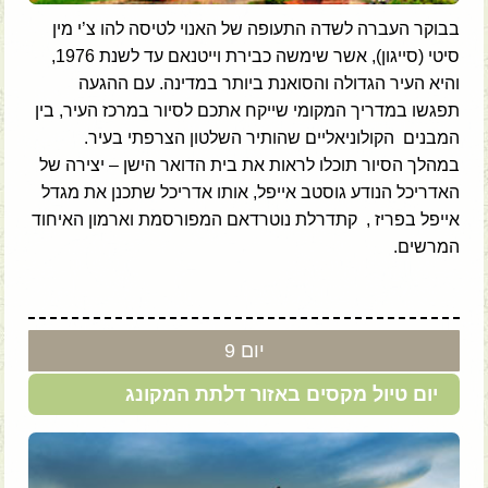
בבוקר העברה לשדה התעופה של האנוי לטיסה להו צ’י מין
סיטי (סייגון), אשר שימשה כבירת וייטנאם עד לשנת 1976,
והיא העיר הגדולה והסואנת ביותר במדינה. עם ההגעה
תפגשו במדריך המקומי שייקח אתכם לסיור במרכז העיר, בין
המבנים הקולוניאליים שהותיר השלטון הצרפתי בעיר.
במהלך הסיור תוכלו לראות את בית הדואר הישן – יצירה של
האדריכל הנודע גוסטב אייפל, אותו אדריכל שתכנן את מגדל
אייפל בפריז , קתדרלת נוטרדאם המפורסמת וארמון האיחוד
המרשים.
יום 9
יום טיול מקסים באזור דלתת המקונג