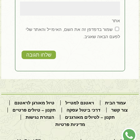
דרך יותר טובה, ואם כל המדריכים שאתם מעסיקים הם
כמו מיכאל שנתן תשומת לב לכל הקבוצה ולכל אחד
אתר
בנפרד, אז יישר כח לכם ותמשיכו בדרך הזאת. תודה על
שמור בדפדפן זה את השם, האימייל והאתר שלי
טיול חווייתי בויאטנם וקמבודיה
לפעם הבאה שאגיב.
עמוד הבית
ויאטנם למטייל
טיול מאורגן לויאטנם
צור קשר
דרכי ביטול עסקה
תקנון – טיולים פרטיים
תקנון – לטיולים מאורגנים
הצהרת נגישות
מדיניות פרטיות