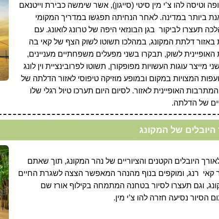
טיסה להו צ’י מין סיטי (סייגון), אשר שימשה כבירת וייטנאם
דולה והסואנת ביותר במדינה. לאחר הנחיתה תפגשו במדריך המקומי
ה תעצרו לביקור בגן הבונזאי היפה של טרונג לואונג. עם
 באזור דלתת המקונג, במהלכו תשוטו לשוק הצף של קאי בה
האופיינית לשוק, תבקרו בשני מפעלים משפחתיים מעניינים,
 מייצר עוגות העשויות מפופקורן, תשוטו לפרובינציית וין לונג
עפות המצויות במקום ובמופע מוזיקה טיפוסי לאזור הדלתה של
תרבות האופיינית לאזור. לסיום היום תערכו טיול רגלי שלו
יים של הדלתה.
 היובלים של המקונג
ורך היובלים הקטנים והציוריים של נהר המקונג, תוך שאתם
ר קאי רנג, ומוקפים בנוף מהנהר המאפשר הצצה לשגרת החיים
ג, וגם תעצרו לסיור בטחנה המתמחה בקילוף אורז שם
 הסיור נסיעה חזרה להו צ’י מין.