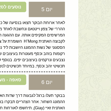
נוסעים לסא
יום 5
ההררי של צפון וייטנאם ונחשבת לאחד מ
לקבוצה האתנית ng
הססגוני של נשות ההמונג היושבות ליד נ
רקומות בזהב וכסף מעוטרות בעיצובים ש
נצבעים ונרקמים בעיצובים יפים. בנוסף 
תכשיטי זהב וכסף, במיוחד תכשיטים לנש
סאפה - מעמ
יום 6
האתנית זאיי (Giay), תיחש