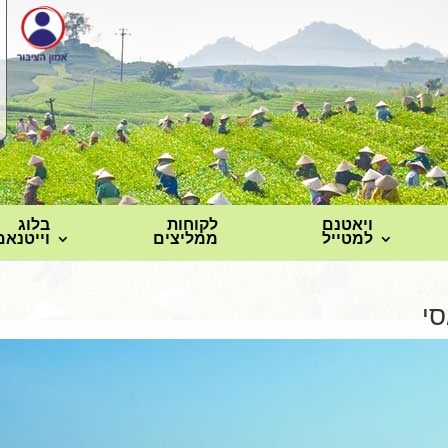
ויאטנם
לקוחות
בלוג
למטייל
ממליצים
וייטנאם
סי