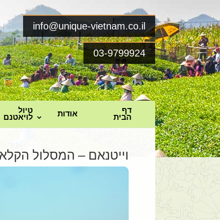
info@unique-vietnam.co.il
03-9799924
דף
טיול
אודות
הבית
לויאטנם
וייטנאם – המסלול הקלא