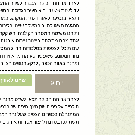
לאחר ארוחת הבוקר העברה לשדה התעופה ו
עד לשנת 1976, והיא העיר הג
ותצאו בנסיעה לאזור דלתת המקונג, במהלכ
ההגעה תצאו לסיור המשלב שייט והליכות
ותיהנו משיטת המסחר הקולנית והשוקקת 
אחד מהם מתמחה בייצור ניירות אורז והשני
שם תוכלו לצפפות במלכודות הדייג המסו
נהר המקונג, שיאפשר טעימה מהאווירה והמ
ומהנה באזור הכפרי, לרקע הנופים הציור
שייט לאורך
יום 9
לאחר ארוחת הבוקר תצאו לשייט מהנה לא
חולפים על פני השוק הצף היפה של הכפ
המתנהלת בכפרים הצפים שעל נהר המקונ
תשתתפו בסדנה לייצור אטריות אורז. בתום