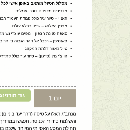
מסלול הטיול מותאם באופן אישי לכל מ
מדריכים מצוינים דוברי אנגלית
האנוי – סיור עיר כולל פגודת העמוד הבו
מפרץ האלונג – שייט בפלא עולם
סאפה פנינת הצפון – נופים עוצרי נשימה
פאנסיפן – רכבל אל ההר הגבוה ביותר בו
טיול באזור דלתת המקונג
הו צ’י מין (סייגון) – סיור עיר כולל קת
גוד מורנינג
יום 1
מנתב”ג תעלו על טיסה (דרך יעד ביניים)
והשלמת סידורי הכניסה, תפגשו במדריך-
תחילת המסע האסייתי המיוחד שלכם בווי