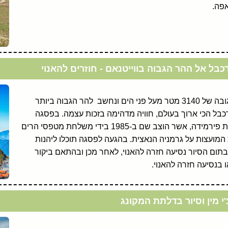
אפה.
כבל אל ההר הגבוה בווייטנאם - חוזרים להאנוי
הבוקר תעלו להר הפאנסיפן, המתנשא לגובה של 3140 מטר מעל פני הים ונחשב להר הגבוה ביותר
כבל הכי ארוך בעולם, חוויה מדהימה בזכות עצמה. בפסגה
נמצאים מקדש יפהפה ופסל מתכת בצורת פירמידה, אשר הוצב שם ב-1985 בידי משלחת מטפסי הרים
ת המועצות על גרמניה הנאצית. בהגעה לפסגה תוכלו ליהנות
ום הסיור נסיעה חזרה להאנוי, לאחר מכן ובהתאם ביקור
 בנסיעה חזרה להאנוי.
י מין וסיור בדלתת המקונג