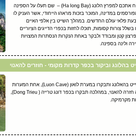
לאחר ארוחת הבוקר המדריך המקומי ייקח אתכם למפרץ הלונג (Ha long Bay) – שם תעלו על הספינה
רסמים במדינה, המוכר בזכות מראהו הייחודי, אשר העניק לו
ת פלאי עולם החדשים. במהלך השייט בין אלפי האיים
שלל צורות קסומות, תוכלו לחזות בכפרי הדייגים הציוריים
פרצון קטן ומבודד ולבקר באחת הנקרות הנסתרות המצויות
ה ולינה בספינה.
 בהלונג וביקור בכפר קדרות מקומי - חוזרים להאנוי
בוקר טוב האלונג! הבוקר תמשיכו את השייט בהאלונג ותבקרו במערת לואון (Luon Cave), אחת המערות
היפות ביותר במפרץ. בתום השייט נסיעה חזרה להאנוי, במהלכה תבקרו בכפר דונג טרייה ( Dong Trieu),
ות מקרמיקה.