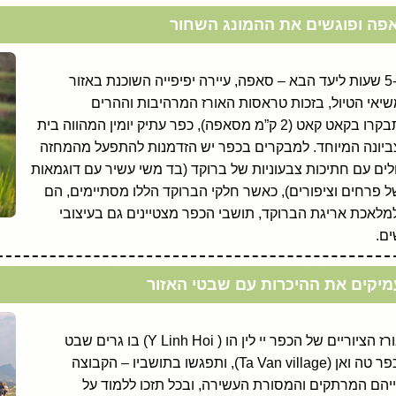
פה ופוגשים את ההמונג השחור
לאחר ארוחת הבוקר תצאו בנסיעה של כ-5 שעות ליעד הבא – סאפה, עיירה יפיפייה השוכנת באזור
שיאי הטיול, בזכות טראסות האורז המרהיבות וההרים
המרשימים המקיפים אותה. עם ההגעה תבקרו בקאט קאט (2 ק”מ מסאפה), כפר עתיק יומין המהווה בית
H’Mo השומרת על צביונה המיוחד. למבקרים בכפר יש הזדמנות להתפעל מהמחזה
ולים עם חתיכות צבעוניות של ברוקד (בד משי עשיר עם דוגמאות
ל פרחים וציפורים), כאשר חלקי הברוקד הללו מסתיימים, הם
למלאכת אריגת הברוקד, תושבי הכפר מצטיינים גם בעיצובי
ים.
יקים את ההיכרות עם שבטי האזור
בבוקר תעלו ברגל לגבעות דרך שדות האורז הציוריים של הכפר יי לין הו ( Y Linh Hoi) בו גרים שבט
ההמונג השחור. אחר הצהריים תבקרו בכפר טה ואן (Ta Van village), ותפגשו בתושביו – הקבוצה
פו לאורחות חייהם המרתקים והמסורת העשירה, ובכל תזכו ללמוד על