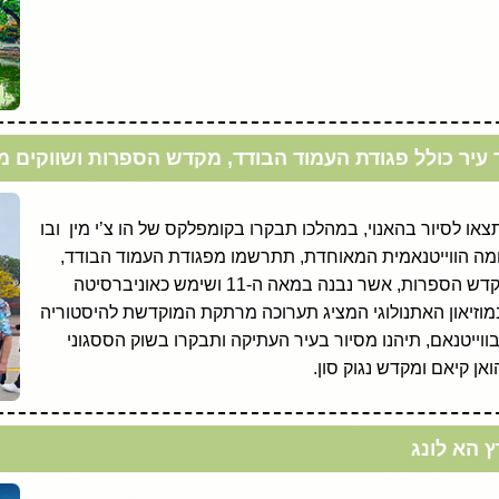
ור עיר כולל פגודת העמוד הבודד, מקדש הספרות ושווקים מ
או לסיור בהאנוי, במהלכו תבקרו בקומפלקס של הו צ’י מין ובו
 האומה הווייטנאמית המאוחדת, תתרשמו מפגודת העמוד הבודד,
אשר חזותה כפרח הלוטוס, ותגיעו עד למקדש הספרות, אשר נבנה במאה ה-11 ושימש כאוניברסיטה
וזיאון האתנולוגי המציג תערוכה מרתקת המוקדשת להיסטוריה
וייטנאם, תיהנו מסיור בעיר העתיקה ותבקרו בשוק הססגוני
 הא לונג