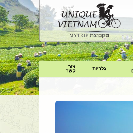
צור
גלריות
קשר