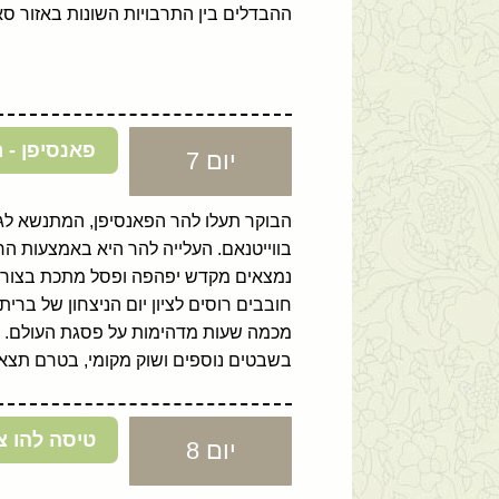
ההבדלים בין התרבויות השונות באזור ס
פאנסיפן - ר
יום 7
בווייטנאם. העלייה להר היא באמצעות הר
חובבים רוסים לציון יום הניצחון של ברי
מכמה שעות מדהימות על פסגת העולם. בת
בשבטים נוספים ושוק מקומי, בטרם תצאו
טיסה להו צ'
יום 8