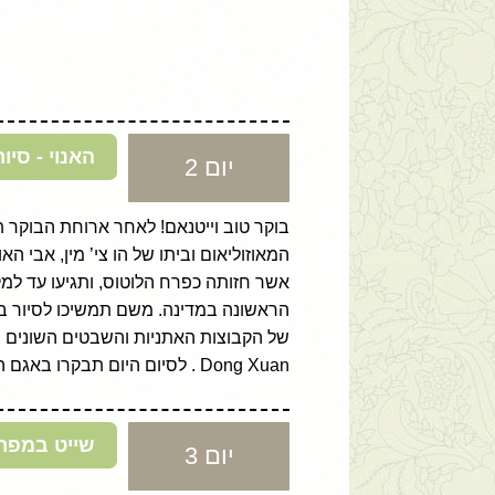
האנוי - סי
יום 2
בוקר טוב וייטנאם! לאחר ארוחת הבוקר תצ
המאוזוליאום וביתו של הו צי’ מין, אבי
הראשונה במדינה. משם תמשיכו לסיור במ
של הקבוצות האתניות והשבטים השונים בו
Dong Xuan . לסיום היום תבקרו באגם הואן קיאם ומקדש נגוק סון.
שייט במפרץ
יום 3