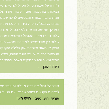
ולדורון על תכנון מסלול הטיול לפרטי פרט
ושאלות רבות כגון: האם הארגון יהיה מוצ
זוגות שומרי מסורת ומבקשים לתכנן שבימי 
עברנו על מסלול הטיול ביחד הוספנו אתרים
במהלך חמישה חודשים לפני הטיול, וגם בז
שלנו. נהנינו מאוד מהטיול בווייטנאם מה
שילוב בין מודרניזציה למסורת ומפגש מיוח
הויאן אן מאוד מיוחדת שוק הלילה הנוף 
הטרסות למרות שזו לא עונת האורז, בסייגו
טריפ ומאיר ולא מפסיקים לשבח ולהלל בפני
.
רינה ראובן
תודה על טיול ירח דבש מוצלח ומוקפד מאו
לפרטים הקטנים ביותר שהפכו את הטיול של
ראש העין
אורית ורועי נעים