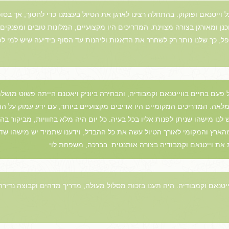
 וייטנאם ופוקוק. בהתחלה רצינו לארגן את הטיול בעצמנו כדי לחסוך, אך בס
כנן ומאורגן בצורה מצוינת. המדריכים היו מקצועיים, המלונות טובים ומפנקים
פל, כך שלנו נותר רק לשחרר את הדאגות וליהנות עד הסוף בידיעה שיש למי ל
פעם בחיים בווייטנאם וקמבודיה, והבחירה ביוניק ויאטנם הייתה פשוט מוש
מלאה. המדריכים המקומיים היו אדיבים מקצועיים ביותר, עם ידע עמוק על ה
 לנו מישהו שניתן לפנות אליו בכל בעיה. כל יום היה מלא בחוויות, מביקור ב
הארץ והמקומי לאורך הטיול עשה את כל ההבדל, וידענו שתמיד יש מישהו שדוא
ת את וייטנאם וקמבודיה בצורה אותנטית. בברכה, משפחת לוי
ייטנאם וקמבודיה. היה תענו בזכות מסלול מעולה, מדריך מדהים וקבוצה נדירה