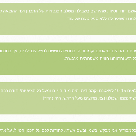
ראשם דורון וסיוון, שהיו שם בשבילנו משלב הפנטזיות של התכנון ועד ההוצאה
למנו והשאיר לנו ללא ספק טעם של עוד.
 משפחתי מדהים בויאטנם וקמבודיה. בתחילה חששנו לטייל עם ילדים, אך בתכנונ
ל רגע והרווחנו חוויה משפחתית מגבשת.
טיול משפחתי לזוג פלוס שלושה ילדים בגילאים 10-15 לויאטנם וקמבודיה. היה מ-ד-ה-י-ם ומעל כל הצ
ישתעממו ושכולנו נצא מרוצים מעל הראש. היה נהדר!
 ובקמבודיה אני מבקש, בשמי ובשם אשתי, להודות לכם על תכנון הטיול, על ארג