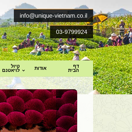
info@unique-vietnam.co.il
03-9799924
דף
טיול
אודות
הבית
לויאטנם