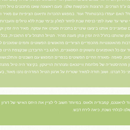
ים ע"פ הצרכים, הרצונות והבקשות שלנו. פעם ראשונה שאנו מתכננים טיול דרך 
לח? האם יעמדו בהבטחות? ועוד. במפגש ההכרות ותיאום הציפיות עם מאיר ודו
שישי עד שעה לפני כניסת שבת לחזור למלון ובימי שבת ללא טיולים והעברות 
 שמעניינים אותנו ביצענו שינויים בתכנית וסגרנו את עסקה. מאיר היה זמין 
מן שהותנו בחו"ל היה זמין ונתן מענה מהיר. הטיול התנהל ע"פ התוכנית, בכ
תרבות מהאוטנטיות מהכפריים הציוריים מהאנשים הפשוטים וחמים שמוכנים לעז
ד עם כל האופנועים והשווקים הססגוניים, הלונג ביי הדובדבן שבקצפת היינו
קסום, סאפה -מאורח החיים הפשוטים בכפרים המפגש עם השבטים והתלבושות 
ן מההיסטוריה של מלחמת ווייטנאם ומנהרות הוייטקון. בקיצור היה טיול מהנה 
 כל חברנו. ושוב תודה למאיר שטרית על ארגון הטיול המדהים נהנו מאוד, בע"
ד לויאטנם, קמבודיה ולאוס. במיוחד חשוב לי לציין את היחס האישי של דורון
נו לבלתי נשכח, כיאה לירח דבש.