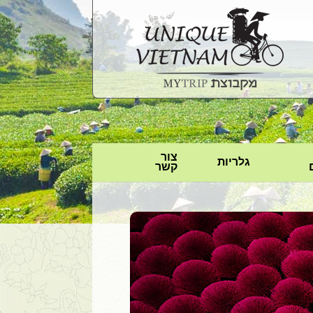
צור
גלריות
קשר