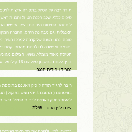
סיכום כללי: שלב הכנת הטיול והכנות ראשו
לוח זמני הטיסות היה נוח ויעיל ואיפשר ה
האנגלית וגם מבחינת היחס. החברה המקומי
טובה ונתנו מענה של קרבה למרכז העיר, ני
ויטנאם ואפשרה לנו להנות מהכול. קמבודי
צריך לקחת בחשבון טיול עם 16 קילו על הגב. תודה רבה על הכול נתראה בקרוב בתכנון לטיול הבא
נמרוד ויהודית הנגבי
רוצה להגיד תודה ליוניק ויאטנם בתוספת תו
בוויטנאם ( מתוכם 4 ימי
להעזר ביוניק ויאטנם לבניית הטיול. השרות
שילת
עינת לוין הכט
ברצוננו לציין ולשבח את מר מאיר שטרית על