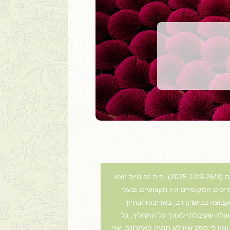
לכבוד יוניק ויאטנם ברצוני להביע את תודתי העמוקה על הטיול המאורגן המופלא לוייטנאם וקמבודיה אשר חוויתי לאחרונה (12/3-26/3 2025). היה זה טיול יוצא
יכים המקומיים היו מקצועיים ובעלי
בוצה בכישרון רב, באדיבות ובחיוך
ולה שקיבלתי לאורך כל התהליך, כל
אין לי ספק שזו לא תהיה האחרונה. אני