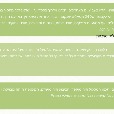
 יחדיו בשבועיים האחרונים. הכרנו מדריך בחסד עליון שדאג לכל מחסור בניסיו
עם תחושה של משפחה אחת גדולה ואב שדאג לקבוצה של 24 מטיילים שבקושי הכירו אחד את השני
ים ואף מסאג'ים מפנקים, חווינו קניות, ויכוחים וחיבורים, חווינו צחוקים והכי
ה על הכל.
בלתי נשכחת
הודות לחברת יוניק ויאטנם ובמיוחד למאיר על טיול מדהים. הטיול היה מתוקתק
יכים מקצועיים ונחמדים כל כך. לאורך כל הטיול היינו בתחושת ביטחון שיש 
נאם. תכנון המסלול היה מוקפד והביצוע היה מושלם. המעטפת היתה מצויינת -
על הציפיות בכל המובנים. מומלץ בחום!!