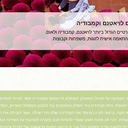
ם לויאטנם וקמבודיה
יים הגדול ביותר לויאטנם, קמבודיה ולאוס.
בהתאמה אישית לזוגות, משפחות וקבוצות.
ה למופת, החל מבחירת בתי המלון המפנקים ועד לתכנון המסלול המדויק, המדר
רתקת. ברצוני לציין במיוחד את המדריכה שלנו מירי שילה, אשר הובילה את הק
מוצלח. דבר לא פחות חשוב שעליי להודות לכם כחברה לנסיעות על השירות המע
יתי למענה אדיב ומספק בכל עת, זו הייתה הפעם הראשונה שלי לטייל איתכם ו