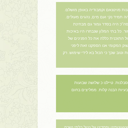
 הטיול היה מעולה ונתן לנו אפשרות להנות מויטנאם וקמבודיה באופן מושלם.
ה תמיד נקי ועם מים, נהגים מעולים.
 סה"כ היה בסדר גמור גם מבחינת
. כל בתי המלון שנבחרו היו באיכות
ול התוכנית כללה את כל הפנינים של
וק המקומי אנו הספקנו זאת ליפני
נושאי הצילום מגוונים ומשתנים מיעד ליעד ומדהימים. יצאתי עם כל הציוד שכלל מצלמה ו-4 עדשות וטוב שכך כי הכול בא לידי שימוש. רק
סבלנות. טיילנו כ שלושה שבועות
למעט בעיות הבנה קלות. ממליצים בחום
עונותינו ופחדינו על טיול בלתי נשכח.