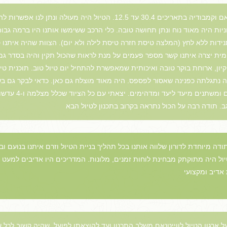
תודה רבה על הטיול בתפירה אישית לויטנאם וקמבודיה בתאריכים 30.4 עד 12.5.
ניות היה מאוד נוח ונתן תחושה טובה. כלי הרכב ששימשו אותנו היו ברמה גבוה
תנידות ללא לחץ (המלצה טיסת חזרה טיסת לילה ולא יום). הצוות שהיה איתנו
ת יצרה איתנו קשר מספר פעמים על מנת לראות שהכול תקין והיה בסדר גמור
קיון, ארוחת בוקר טובה ואיכותית שמאפשרת להתחיל יום טיול טוב. תוכנית טי
ה נתגלתה כפנינה שאסור לפספס. היה מאוד מוצלח גם כאן. כדאי לבקר גם בש
הטיסה מאוד מומלץ. 
דה מיוחדת לדורון שלווה אותנו בכל תהליך בניית הטיול וזרם איתנו בנועם וב
 נופש בפוקוק) הטיול היה מתוקתק מבחינת לוחות זמנים, מלונות. המדריכים היו אדיבים 
 אדיב ומקצועי
 ארגון הטיול לווייטנאם משלב התכנון ועד להוצאתו לפועל, שהיה קשוב לכל שיג