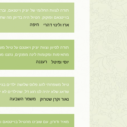
תודה לצוות החלומי של יוניק וייטנאם, וב
בוייטנאם ופוקוק. הטיול היה בדיוק מה שח
חיפה
ארז ולינוי דהרי
תודה לסיוון וצוות יוניק ויאטנם על טיול
מתאימות ומקומות לינה מפנקים, נהננו מכ
רעננה
יוסי ומיטל
שדאג שלא יהיה לנו רגע דל, שהילדים לא 
משמר השבעה
נאור וקרן שטרוק
מאיר ודורון, עם שובינו מהטיול בוייטנאם