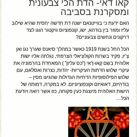
קאו דאי- הדת הכי צבעונית
ומסקרנת בסביבה
האם ידעת כי בווייטנאם ישנה דת חדשה יחסית שהיא שילוב
עליז ומוזר בין בודהא, ישו, קונפוציוס וויקטור הוגו לצד
דרקונים ונחשים צבעוניים?
הכל החל בשנת 1919 כאשר במהלך סיאנס שערך נגוֹ ואן
צְ’יוּ, פקיד בשרות הקולוניאלי הצרפתי, נגלתה אליו ישות
אלוהית בשם קָאוּ-דָאי (“כס עליון” ) המאחדת בהרמוניה את
עיקרי שלוש הדתות העיקריות- יהדות, נצרות ואסלאם, עם
שלוש הפילוסופיות הדתיות הגדולות שהגיעו מסין –
בודהיזם, דאואיזם וקונפוציוניזם. לא במקרה, דמותה של
הישות האלוהית מיוצגת כעין פקוחה, כזו אשר רואה ויודעת
הכל…