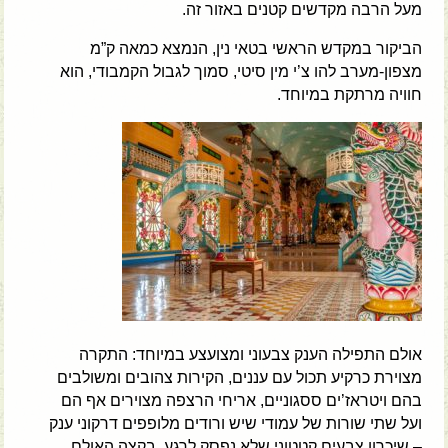
מעל הרבה מקדשים קטנים באזור זה.
הביקור במקדש הראשי בטאי נין, הנמצא כמאה ק”מ
מצפון-מערב להו צ’י מין סיטי, סמוך לגבול הקמבודי, הוא
חוויה מרתקת במיוחד.
אולם התפילה הענק צבעוני ומצועצע במיוחד: התקרה
מצוירת כרקיע תכול עם עננים, הקירות צהובים ומשולבים
בהם ויטראז’ים ססגוניים, אריחי הרצפה מצוירים אף הם
ועל שתי שורות של עמודי שיש ורודים מלופפים דרקוני ענק
– שיכרון צבעים קטטוני שלא נפסק לרגע. בקצה האולם,