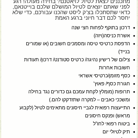
מתכננים לצאת ל
טיול לויאטנם
? בחירה מעולה! רגע
לפני שאתם יוצאים לטיול המושלם שלכם בוייטנאם,
כדאי שתסתכלו בצ’ק ליסט שהכנו עבורכם, כדי שלא
יחסר לכם דבר חיוני ברגע האמת
דרכון בתוקף לפחות חצי שנה
אשרת כניסה(ויזה)
הדפסת כרטיסי טיסה ומסמכים חשובים (או שמורים
בנייד)
צילום של רישיון נהיגה/ כרטיס סטודנט/ דרכון/ תעודות
חשובות אחרות
כסף מזומן/כרטיסי אשראי
חגורת כסף/ פאוץ’
תרופות (מומלץ לקחת עמכם גם כדורים נגד בחילה
ומשככי כאבים – למקרה שתזדקקו להם.)
התייעצות רפואית לגביי חיסונים מתאימים לטיול (לקבוע
מראש) ופנקס חיסונים
ביטוח רפואי לחו”ל
תיק לטיולי יום